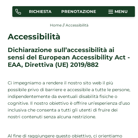
RICHIESTA
PRENOTAZIONE
MENU
Home
//
Accessibilità
Accessibilità
CAMERE
APPARTAMENTI
Dichiarazione sull’accessibilità ai
sensi del European Accessibility Act -
EAA, Direttiva (UE) 2019/882
OFFERTE
COME ARRIVARE
Ci impegniamo a rendere il nostro sito web il più
possibile privo di barriere e accessibile a tutte le persone,
indipendentemente da eventuali disabilità fisiche o
cognitive. Il nostro obiettivo è offrire un’esperienza d’uso
Martina Breakfast Lodge
inclusiva che consenta a tutti gli utenti di fruire dei
nostri contenuti senza alcuna restrizione.
Camere e appartamenti
Al fine di raggiungere questo obiettivo, ci orientiamo