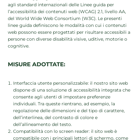
agli standard internazionali delle Linee guida per
Vivere le Dolomiti
l’accessibilità dei contenuti web (WCAG) 2.1, livello AA,
del World Wide Web Consortium (W3C). Le presenti
linee guida definiscono le modalità con cui i contenuti
web possono essere progettati per risultare accessibili a
DE
IT
EN
+39 0471 706361
persone con diverse disabilità visive, uditive, motorie o
cognitive.
RICHIESTA
PRENOTAZIONE
MISURE ADOTTATE:
Interfaccia utente personalizzabile: il nostro sito web
dispone di una soluzione di accessibilità integrata che
consente agli utenti di impostare preferenze
individuali. Tra queste rientrano, ad esempio, la
regolazione delle dimensioni e del tipo di carattere,
dell’interlinea, del contrasto di colore e
dell’allineamento del testo.
Compatibilità con lo screen reader: il sito web è
compatibile con i principali lettori di schermo, come