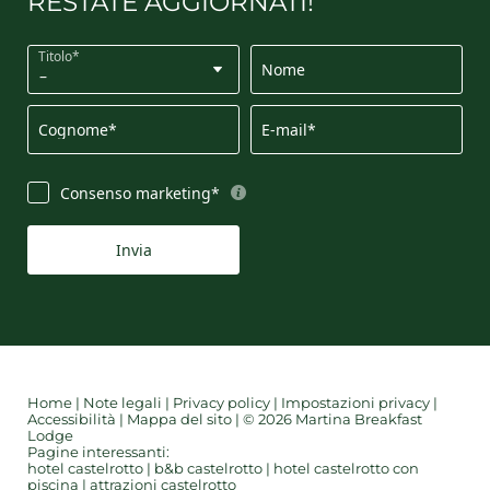
RESTATE AGGIORNATI!
Titolo*
Nome
Cognome*
E-mail*
Consenso marketing*
Invia
Home
|
Note legali
|
Privacy policy
|
Impostazioni privacy
|
Accessibilità
|
Mappa del sito
|
© 2026 Martina Breakfast
Lodge
Pagine interessanti:
hotel castelrotto
|
b&b castelrotto
|
hotel castelrotto con
piscina
|
attrazioni castelrotto