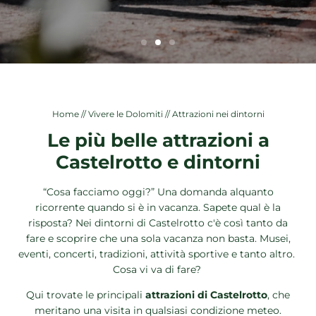
Vivere le Dolomiti
Attività estive
Attività invernali
Attrazioni nei dintorni
Home
//
Vivere le Dolomiti
//
Attrazioni nei dintorni
Le più belle attrazioni a
Castelrotto e dintorni
DE
IT
EN
+39 0471 706361
RICHIESTA
PRENOTAZIONE
“Cosa facciamo oggi?” Una domanda alquanto
ricorrente quando si è in vacanza. Sapete qual è la
risposta? Nei dintorni di Castelrotto c'è così tanto da
fare e scoprire che una sola vacanza non basta. Musei,
eventi, concerti, tradizioni, attività sportive e tanto altro.
Cosa vi va di fare?
Qui trovate le principali
attrazioni di Castelrotto
, che
meritano una visita in qualsiasi condizione meteo.