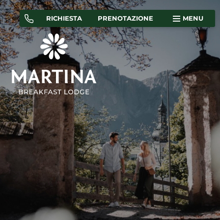
RICHIESTA
PRENOTAZIONE
MENU
CAMERE
APPARTAMENTI
OFFERTE
COME ARRIVARE
Martina Breakfast Lodge
Camere e appartamenti