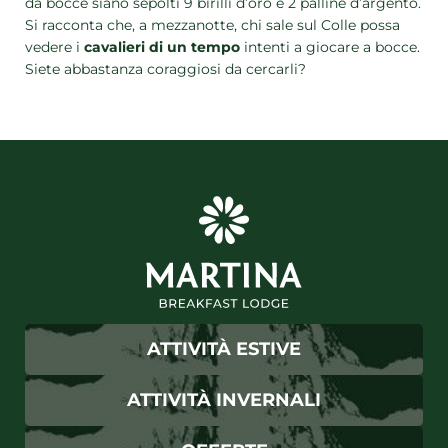
da bocce siano sepolti 9 birilli d’oro e 2 palline d’argento.
Si racconta che, a mezzanotte, chi sale sul Colle possa
vedere i
cavalieri di un tempo
intenti a giocare a bocce.
Siete abbastanza coraggiosi da cercarli?
ATTIVITÀ ESTIVE
ATTIVITÀ INVERNALI