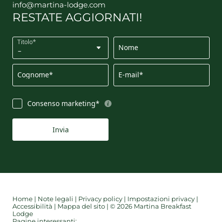
info@
martina-lodge.
com
RESTATE AGGIORNATI!
Titolo*
Nome
Cognome*
E-mail*
Consenso marketing*
Invia
Home
|
Note legali
|
Privacy policy
|
Impostazioni privacy
|
Accessibilità
|
Mappa del sito
|
© 2026 Martina Breakfast
Lodge
Pagine interessanti: