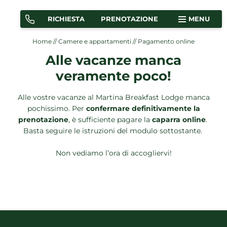
RICHIESTA
PRENOTAZIONE
MENU
Home
//
Camere e appartamenti
//
Pagamento online
Alle vacanze manca
CAMERE
APPARTAMENTI
veramente poco!
Alle vostre vacanze al Martina Breakfast Lodge manca
pochissimo. Per
confermare definitivamente la
OFFERTE
COME ARRIVARE
prenotazione
, è sufficiente pagare la
caparra
online
.
Basta seguire le istruzioni del modulo sottostante.
Non vediamo l’ora di accogliervi!
Martina Breakfast Lodge
Camere e appartamenti