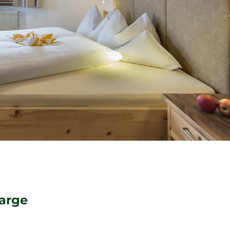
DE
IT
EN
+39 0471 706361
arge