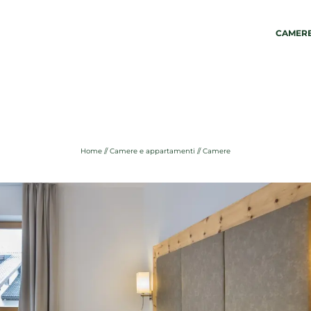
CAMERE
01
02
Martina Breakfast Lodge
Came
Wellness
Cam
Come arrivare
Appa
Home
//
Camere e appartamenti
//
Camere
Meteo a Castelrotto
Offe
Sostenibilità
Servi
Foto e video
Vaca
Rich
Pren
Paga