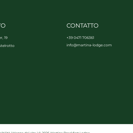
VO
CONTATTO
r, 19
+39 0471 706361
info@
martina-lodge.
com
telrotto
ibilità
|
Mappa del sito
|
© 2026 Martina Breakfast Lodge