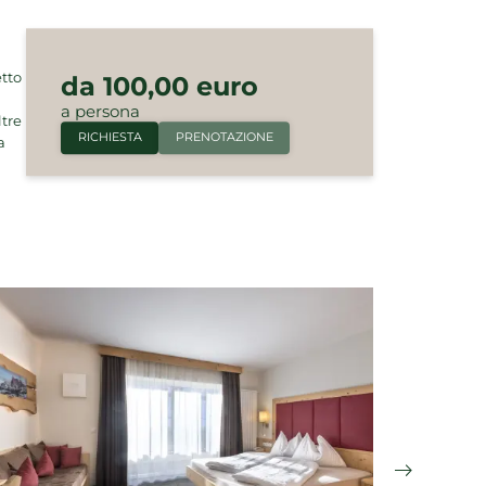
etto
da 100,00 euro
a persona
ltre
RICHIESTA
PRENOTAZIONE
a