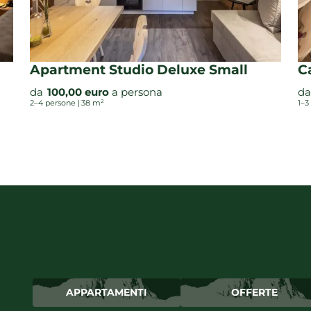
Apartment Studio Deluxe Small
C
da
100,00 euro
a persona
d
2–4 persone
|
38 m²
1–3
APPARTAMENTI
OFFERTE