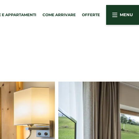
 E APPARTAMENTI
COME ARRIVARE
OFFERTE
MENU
03
re e appartamenti
Vivere le Dolomiti
ere
Attività estive
rtamenti
Attività invernali
rte
Attrazioni nei dintorni
zi inclusi
nze last minute
iesta
otazione
mento online