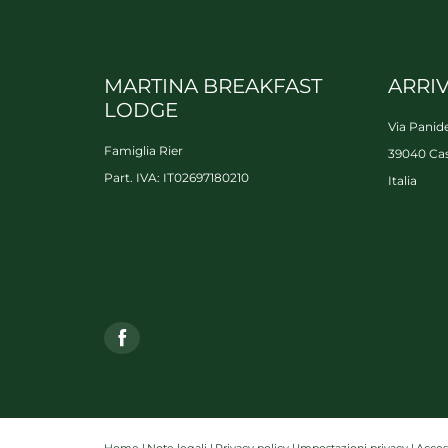
MARTINA BREAKFAST
ARRI
LODGE
Via Panide
Famiglia Rier
39040 Cas
Part. IVA: IT02697180210
Italia
Home
|
Note legali
|
Privacy policy
|
Impostazioni privacy
|
Access