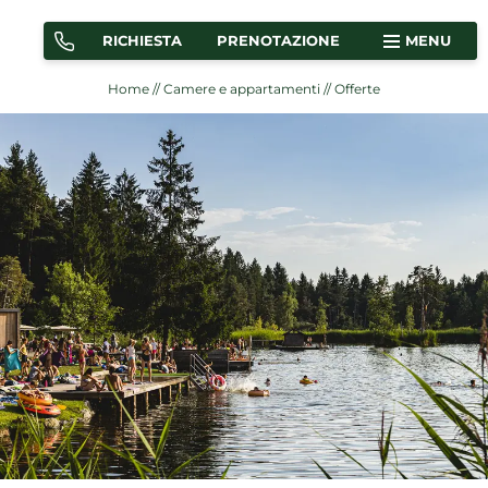
RICHIESTA
PRENOTAZIONE
MENU
Home
//
Camere e appartamenti
//
Offerte
CAMERE
APPARTAMENTI
OFFERTE
COME ARRIVARE
Martina Breakfast Lodge
Camere e appartamenti