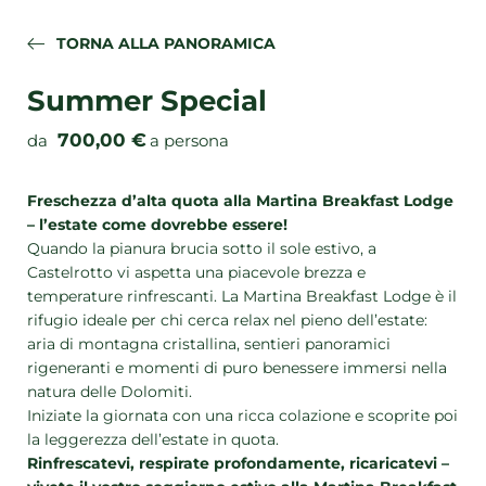
Camere
TORNA ALLA PANORAMICA
Appartamenti
Offerte
Summer Special
Servizi inclusi
700,00 €
da
a persona
Vacanze last minute
Richiesta
Freschezza d’alta quota alla Martina Breakfast Lodge
– l’estate come dovrebbe essere!
Prenotazione
Quando la pianura brucia sotto il sole estivo, a
Pagamento online
Castelrotto vi aspetta una piacevole brezza e
temperature rinfrescanti. La Martina Breakfast Lodge è il
rifugio ideale per chi cerca relax nel pieno dell’estate:
Vivere le Dolomiti
aria di montagna cristallina, sentieri panoramici
rigeneranti e momenti di puro benessere immersi nella
natura delle Dolomiti.
Iniziate la giornata con una ricca colazione e scoprite poi
DE
IT
EN
+39 0471 706361
la leggerezza dell’estate in quota.
RICHIESTA
PRENOTAZIONE
Rinfrescatevi, respirate profondamente, ricaricatevi –