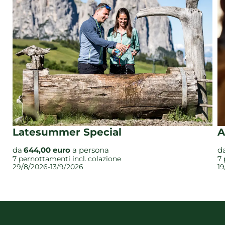
Latesummer Special
A
da
644,00 euro
a persona
d
7 pernottamenti
incl.
colazione
7
29/8/2026-13/9/2026
19